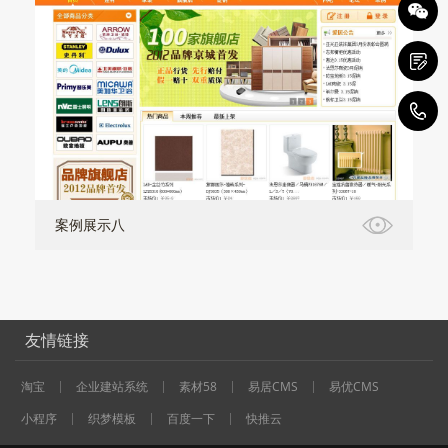
1
案例展示八
友情链接
淘宝
企业建站系统
素材58
易居CMS
易优CMS
小程序
织梦模板
百度一下
快推云