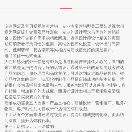
专注网店及宝贝视觉体验营销，专业淘宝营销型美工团队以视觉创
意为网店提升销量及品牌形象，专业的设计理念与优良的营销组
合，设计符合客户需求的精致网店。资深设计师设计精美的页面，
贴切消费者行为习惯的框架，高端的程序化设置，设计出时尚简
约、低调奢华、复古潮流等风格的网店以便更好的满足客户。
电商装修一站式全案
人们所感受的外部信息有83%是通过视觉传来抓住人心的，看到的
东西就是无声的语言，好的店铺设计通过第一眼的感觉向顾客传达
产品的信息、服务理念和品牌文化，可以达到促进商品销售销、树
立品牌形象的目的。沈阳软件制作产品是店铺成功的基本前提，营
销推广会为店铺带来流量和人气，服务/物流可以改善客户体验，客
户粘性，增加客户的忠诚度。而店铺设计岀相当于卖场终端呈现，
它搭建了买卖双方的平台。
店铺成功需要五大因素：产品是核心，店铺设计、营销推广、服务/
物流、客户粘性共同拼成一个店铺的成功版图。
下面从五个方面来讲述通过视觉设计提高店铺成交转化率、页面访
问深度、提升店铺转化率。
第一：店招设计，一语破的