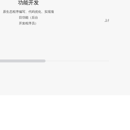
功能开发
内
原生态程序编写、代码优化、实现项
目功能（后台
上传、发布、完善
开发程序员）