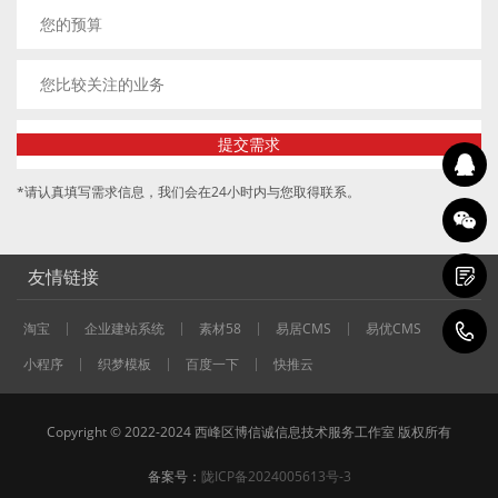
*请认真填写需求信息，我们会在24小时内与您取得联系。
友情链接
淘宝
企业建站系统
素材58
易居CMS
易优CMS
1
小程序
织梦模板
百度一下
快推云
Copyright © 2022-2024 西峰区博信诚信息技术服务工作室 版权所有
备案号：
陇ICP备2024005613号-3